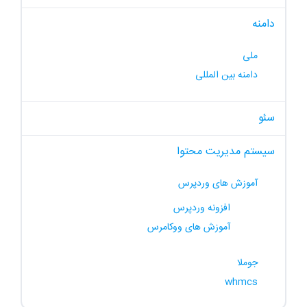
دامنه
ملی
دامنه بین المللی
سئو
سیستم مدیریت محتوا
آموزش های وردپرس
افزونه وردپرس
آموزش های ووکامرس
جوملا
whmcs