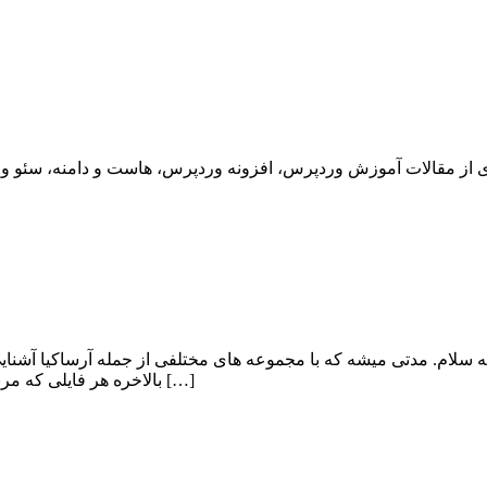
لام. مدتی میشه که با مجموعه های مختلفی از جمله آرساکیا آشنایی د
بالاخره هر فایلی که مربوط به شکایت میشه هستش. عده زیادی از سایت های پیکو فایل و یو […]