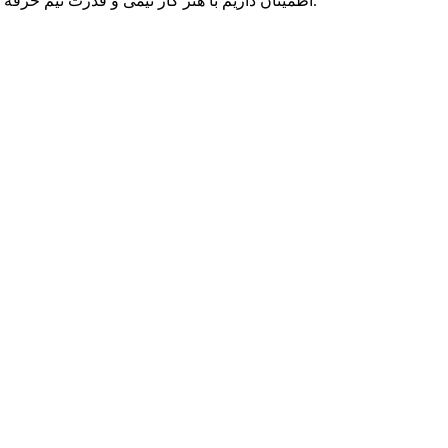
اطمینان داریم با هنر کار تیمی و قدرت تیم حرفه ای متخصصان پارسه دو، می توانیم به رویاهای شما رنگ واقعیت ببخشیم و در تمامی بلندپروازی هایتان، حامی کسب و کار آنلاین شما بمانیم.