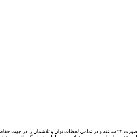
هدف ما، تبدیل میزبانی وب به یک تجربه لذتبخش برای شما است. به صورت ۲۴ ساعته و در تمامی لح