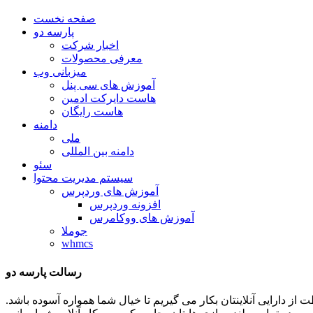
صفحه نخست
پارسه دو
اخبار شرکت
معرفی محصولات
میزبانی وب
آموزش های سی پنل
هاست دایرکت ادمین
هاست رایگان
دامنه
ملی
دامنه بین المللی
سئو
سیستم مدیریت محتوا
آموزش های وردپرس
افزونه وردپرس
آموزش های ووکامرس
جوملا
whmcs
رسالت پارسه دو
ظات توان و تلاشمان را در جهت حفاظت از دارایی آنلاینتان بکار می گیریم تا خیال شما همواره آسوده باشد.