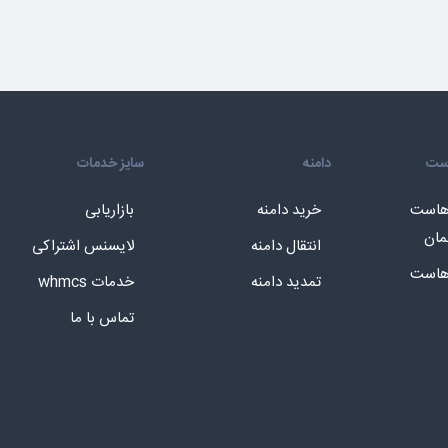
است
دامنه
سایز خدمات
 هاست
خرید دامنه
بازاریابی
مان
انتقال دامنه
لایسنس اشتراکی
 هاست
تمدید دامنه
خدمات whmcs
تماس با ما