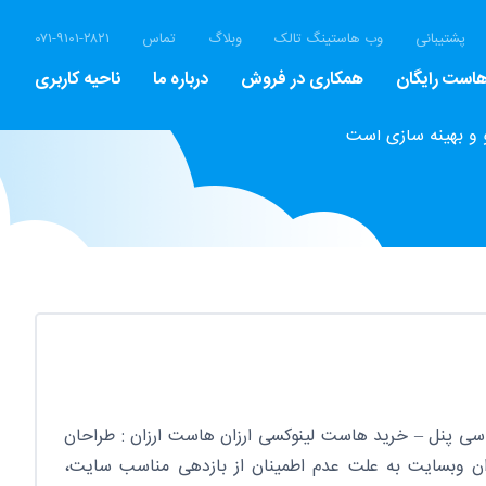
پشتیبانی
وب هاستینگ تالک
وبلاگ
تماس
۰۷۱-۹۱۰۱-۲۸۲۱
است رایگان
همکاری در فروش
درباره ما
ناحیه کاربری
 و بهینه سازی است
سی پنل – خرید هاست لینوکسی ارزان هاست ارزان : طراحان
ن وبسایت به علت عدم اطمینان از بازدهی مناسب سایت،