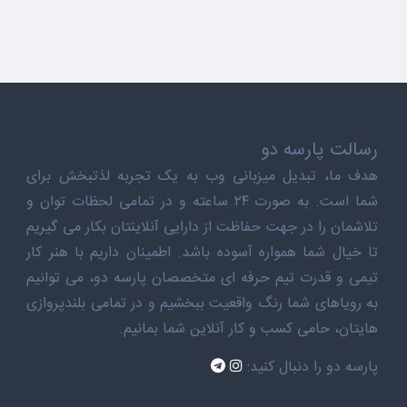
رسالت پارسه دو
هدف ما، تبدیل میزبانی وب به یک تجربه لذتبخش برای
شما است. به صورت ۲۴ ساعته و در تمامی لحظات توان و
تلاشمان را در جهت حفاظت از دارایی آنلاینتان بکار می گیریم
تا خیال شما همواره آسوده باشد. اطمینان داریم با هنر کار
تیمی و قدرت تیم حرفه ای متخصصان پارسه دو، می توانیم
به رویاهای شما رنگ واقعیت ببخشیم و در تمامی بلندپروازی
هایتان، حامی کسب و کار آنلاین شما بمانیم.
پارسه دو را دنبال کنید: