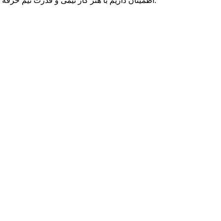
اطمینان داریم با هنر کار تیمی و قدرت تیم حرفه ای متخصصان پارسه دو، می توانیم به رویاهای شما رنگ واقعیت ببخشیم و در تمامی بلندپروازی هایتان، حامی کسب و کار آنلاین شما بمانیم.