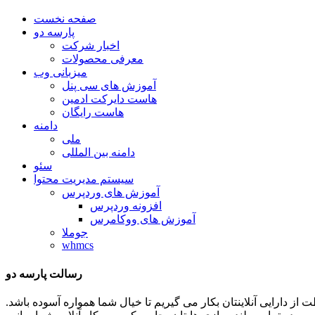
صفحه نخست
پارسه دو
اخبار شرکت
معرفی محصولات
میزبانی وب
آموزش های سی پنل
هاست دایرکت ادمین
هاست رایگان
دامنه
ملی
دامنه بین المللی
سئو
سیستم مدیریت محتوا
آموزش های وردپرس
افزونه وردپرس
آموزش های ووکامرس
جوملا
whmcs
رسالت پارسه دو
ظات توان و تلاشمان را در جهت حفاظت از دارایی آنلاینتان بکار می گیریم تا خیال شما همواره آسوده باشد.