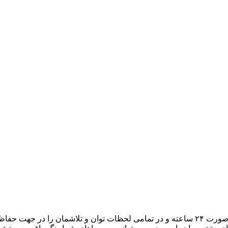
هدف ما، تبدیل میزبانی وب به یک تجربه لذتبخش برای شما است. به صورت ۲۴ ساعته و در تمامی لح