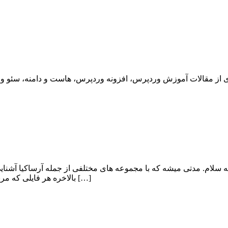
لام. مدتی میشه که با مجموعه های مختلفی از جمله آرساکیا آشنایی د
بالاخره هر فایلی که مربوط به شکایت میشه هستش. عده زیادی از سایت های پیکو فایل و یو […]