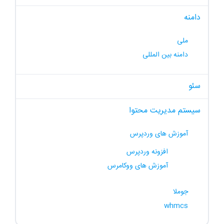
دامنه
ملی
دامنه بین المللی
سئو
سیستم مدیریت محتوا
آموزش های وردپرس
افزونه وردپرس
آموزش های ووکامرس
جوملا
whmcs