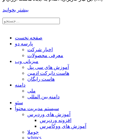
بیشتر بخوانید
صفحه نخست
پارسه دو
اخبار شرکت
معرفی محصولات
میزبانی وب
آموزش های سی پنل
هاست دایرکت ادمین
هاست رایگان
دامنه
ملی
دامنه بین المللی
سئو
سیستم مدیریت محتوا
آموزش های وردپرس
افزونه وردپرس
آموزش های ووکامرس
جوملا
whmcs