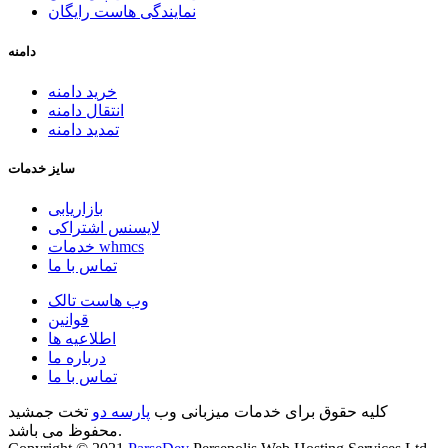
نمایندگی هاست رایگان
دامنه
خرید دامنه
انتقال دامنه
تمدید دامنه
سایز خدمات
بازاریابی
لایسنس اشتراکی
خدمات whmcs
تماس با ما
وب هاست تالک
قوانین
اطلاعیه ها
درباره ما
تماس با ما
کلیه حقوق برای خدمات میزبانی وب
پارسه دو
تخت جمشید
محفوظ می باشد.