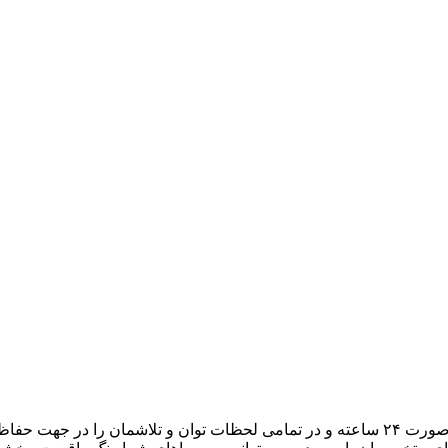
هدف ما، تبدیل میزبانی وب به یک تجربه لذتبخش برای شما است. به صورت ۲۴ ساعته و در تمامی لح