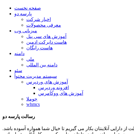
صفحه نخست
پارسه دو
اخبار شرکت
معرفی محصولات
میزبانی وب
آموزش های سی پنل
هاست دایرکت ادمین
هاست رایگان
دامنه
ملی
دامنه بین المللی
سئو
سیستم مدیریت محتوا
آموزش های وردپرس
افزونه وردپرس
آموزش های ووکامرس
جوملا
whmcs
رسالت پارسه دو
ظات توان و تلاشمان را در جهت حفاظت از دارایی آنلاینتان بکار می گیریم تا خیال شما همواره آسوده باشد.