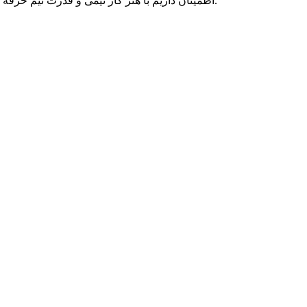
اطمینان داریم با هنر کار تیمی و قدرت تیم حرفه ای متخصصان پارسه دو، می توانیم به رویاهای شما رنگ واقعیت ببخشیم و در تمامی بلندپروازی هایتان، حامی کسب و کار آنلاین شما بمانیم.