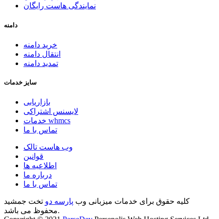
نمایندگی هاست رایگان
دامنه
خرید دامنه
انتقال دامنه
تمدید دامنه
سایز خدمات
بازاریابی
لایسنس اشتراکی
خدمات whmcs
تماس با ما
وب هاست تالک
قوانین
اطلاعیه ها
درباره ما
تماس با ما
کلیه حقوق برای خدمات میزبانی وب
پارسه دو
تخت جمشید
محفوظ می باشد.