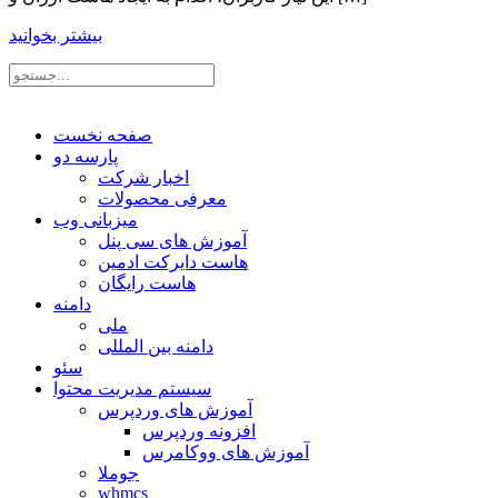
بیشتر بخوانید
صفحه نخست
پارسه دو
اخبار شرکت
معرفی محصولات
میزبانی وب
آموزش های سی پنل
هاست دایرکت ادمین
هاست رایگان
دامنه
ملی
دامنه بین المللی
سئو
سیستم مدیریت محتوا
آموزش های وردپرس
افزونه وردپرس
آموزش های ووکامرس
جوملا
whmcs