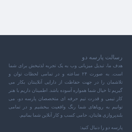
رسالت پارسه دو
هدف ما، تبدیل میزبانی وب به یک تجربه لذتبخش برای شما
است. به صورت ۲۴ ساعته و در تمامی لحظات توان و
تلاشمان را در جهت حفاظت از دارایی آنلاینتان بکار می
گیریم تا خیال شما همواره آسوده باشد. اطمینان داریم با هنر
کار تیمی و قدرت تیم حرفه ای متخصصان پارسه دو، می
توانیم به رویاهای شما رنگ واقعیت ببخشیم و در تمامی
بلندپروازی هایتان، حامی کسب و کار آنلاین شما بمانیم.
پارسه دو را دنبال کنید: