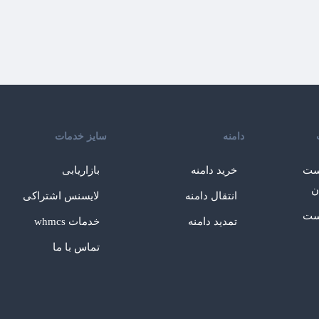
دامنه
سایز خدمات
ست
خرید دامنه
بازاریابی
ن
انتقال دامنه
لایسنس اشتراکی
ست
تمدید دامنه
خدمات whmcs
تماس با ما