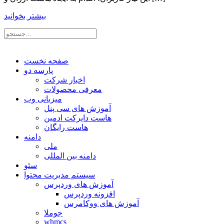
بیشتر بخوانید
صفحه نخست
پارسه دو
اخبار شرکت
معرفی محصولات
میزبانی وب
آموزش های سی پنل
هاست دایرکت ادمین
هاست رایگان
دامنه
ملی
دامنه بین المللی
سئو
سیستم مدیریت محتوا
آموزش های وردپرس
افزونه وردپرس
آموزش های ووکامرس
جوملا
whmcs