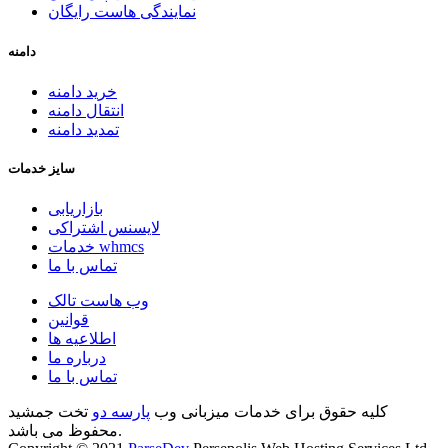
نمایندگی هاست رایگان
دامنه
خرید دامنه
انتقال دامنه
تمدید دامنه
سایز خدمات
بازاریابی
لایسنس اشتراکی
خدمات whmcs
تماس با ما
وب هاست تالک
قوانین
اطلاعیه ها
درباره ما
تماس با ما
کلیه حقوق برای خدمات میزبانی وب
پارسه دو
تخت جمشید
محفوظ می باشد.