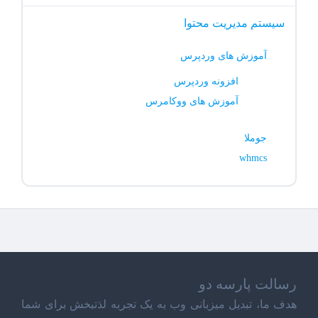
سیستم مدیریت محتوا
آموزش های وردپرس
افزونه وردپرس
آموزش های ووکامرس
جوملا
whmcs
رسالت پارسه دو
هدف ما، تبدیل میزبانی وب به یک تجربه لذتبخش برای شما