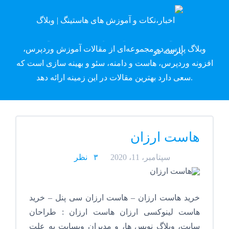
وبلاگ پارسه دِو
وبلاگ پارسه دو مجموعه‌ای از مقالات آموزش وردپرس،
افزونه وردپرس، هاست و دامنه، سئو و بهینه سازی است که
سعی دارد بهترین مقالات در این زمینه ارائه دهد.
هاست ارزان
سپتامبر، 11، 2020
۳ نظر
خرید هاست ارزان – هاست ارزان سی پنل – خرید
هاست لینوکسی ارزان هاست ارزان : طراحان
سایت، وبلاگ نویس ها، و مدیران وبسایت به علت