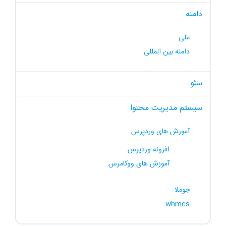
دامنه
ملی
دامنه بین المللی
سئو
سیستم مدیریت محتوا
آموزش های وردپرس
افزونه وردپرس
آموزش های ووکامرس
جوملا
whmcs