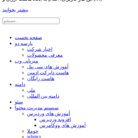
بیشتر بخوانید
صفحه نخست
پارسه دو
اخبار شرکت
معرفی محصولات
میزبانی وب
آموزش های سی پنل
هاست دایرکت ادمین
هاست رایگان
دامنه
ملی
دامنه بین المللی
سئو
سیستم مدیریت محتوا
آموزش های وردپرس
افزونه وردپرس
آموزش های ووکامرس
جوملا
whmcs