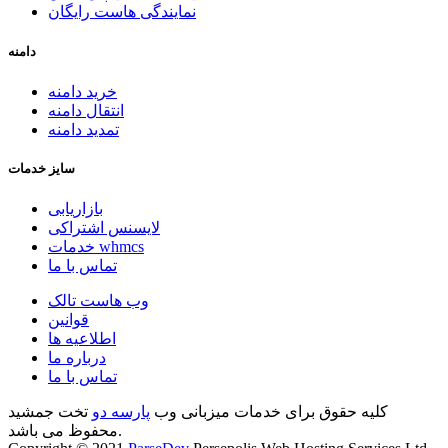
نمایندگی هاست رایگان
دامنه
خرید دامنه
انتقال دامنه
تمدید دامنه
سایز خدمات
بازاریابی
لایسنس اشتراکی
خدمات whmcs
تماس با ما
وب هاست تالک
قوانین
اطلاعیه ها
درباره ما
تماس با ما
کلیه حقوق برای خدمات میزبانی وب
پارسه دو
تخت جمشید
محفوظ می باشد.