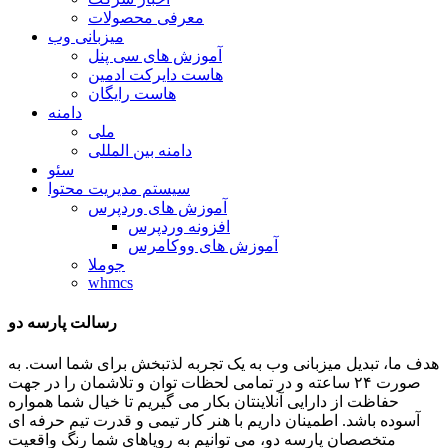
معرفی محصولات
میزبانی وب
آموزش های سی پنل
هاست دایرکت ادمین
هاست رایگان
دامنه
ملی
دامنه بین المللی
سئو
سیستم مدیریت محتوا
آموزش های وردپرس
افزونه وردپرس
آموزش های ووکامرس
جوملا
whmcs
رسالت پارسه دو
هدف ما، تبدیل میزبانی وب به یک تجربه لذتبخش برای شما است. به
صورت ۲۴ ساعته و در تمامی لحظات توان و تلاشمان را در جهت
حفاظت از دارایی آنلاینتان بکار می گیریم تا خیال شما همواره
آسوده باشد. اطمینان داریم با هنر کار تیمی و قدرت تیم حرفه ای
متخصصان پارسه دو، می توانیم به رویاهای شما رنگ واقعیت