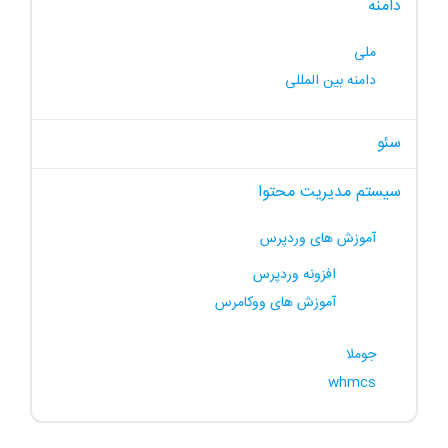
دامنه
ملی
دامنه بین المللی
سئو
سیستم مدیریت محتوا
آموزش های وردپرس
افزونه وردپرس
آموزش های ووکامرس
جوملا
whmcs