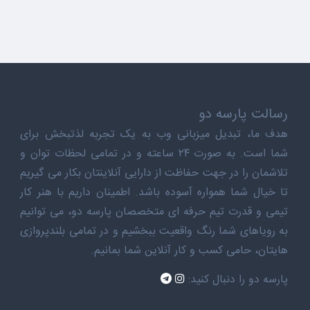
رسالت پارسه دو
هدف ما، تبدیل میزبانی وب به یک تجربه لذتبخش برای
شما است. به صورت ۲۴ ساعته و در تمامی لحظات توان و
تلاشمان را در جهت حفاظت از دارایی آنلاینتان بکار می گیریم
تا خیال شما همواره آسوده باشد. اطمینان داریم با هنر کار
تیمی و قدرت تیم حرفه ای متخصصان پارسه دو، می توانیم
به رویاهای شما رنگ واقعیت ببخشیم و در تمامی بلندپروازی
هایتان، حامی کسب و کار آنلاین شما بمانیم.
پارسه دو را دنبال کنید: