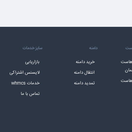
است
دامنه
سایز خدمات
 هاست
خرید دامنه
بازاریابی
مان
انتقال دامنه
لایسنس اشتراکی
 هاست
تمدید دامنه
خدمات whmcs
تماس با ما