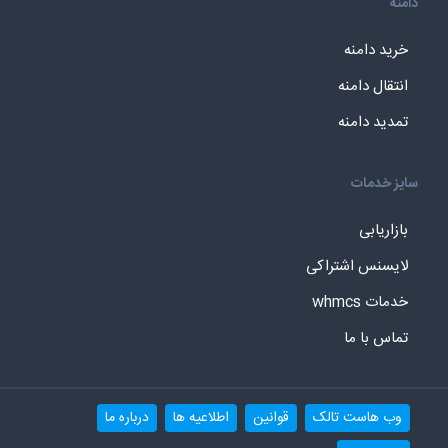
دامنه
خرید دامنه
انتقال دامنه
تمدید دامنه
سایز خدمات
بازاریابی
لایسنس اشتراکی
خدمات whmcs
تماس با ما
وب هاست تالک
قوانین
اطلاعیه ها
درباره ما