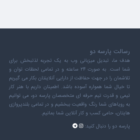
رسالت پارسه دو
هدف ما، تبدیل میزبانی وب به یک تجربه لذتبخش برای
شما است. به صورت ۲۴ ساعته و در تمامی لحظات توان و
تلاشمان را در جهت حفاظت از دارایی آنلاینتان بکار می گیریم
تا خیال شما همواره آسوده باشد. اطمینان داریم با هنر کار
تیمی و قدرت تیم حرفه ای متخصصان پارسه دو، می توانیم
به رویاهای شما رنگ واقعیت ببخشیم و در تمامی بلندپروازی
هایتان، حامی کسب و کار آنلاین شما بمانیم.
پارسه دو را دنبال کنید: