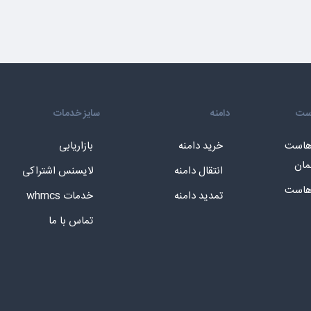
است
دامنه
سایز خدمات
 هاست
خرید دامنه
بازاریابی
مان
انتقال دامنه
لایسنس اشتراکی
 هاست
تمدید دامنه
خدمات whmcs
تماس با ما