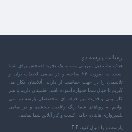
رسالت پارسه دو
هدف ما، تبدیل میزبانی وب به یک تجربه لذتبخش برای شما
است. به صورت ۲۴ ساعته و در تمامی لحظات توان و
تلاشمان را در جهت حفاظت از دارایی آنلاینتان بکار می
گیریم تا خیال شما همواره آسوده باشد. اطمینان داریم با هنر
کار تیمی و قدرت تیم حرفه ای متخصصان پارسه دو، می
توانیم به رویاهای شما رنگ واقعیت ببخشیم و در تمامی
بلندپروازی هایتان، حامی کسب و کار آنلاین شما بمانیم.
پارسه دو را دنبال کنید: