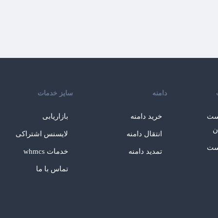
دامنه
سایز خدمات
ست
خرید دامنه
بازاریابی
ن
انتقال دامنه
لایسنس اشتراکی
ست
تمدید دامنه
خدمات whmcs
تماس با ما