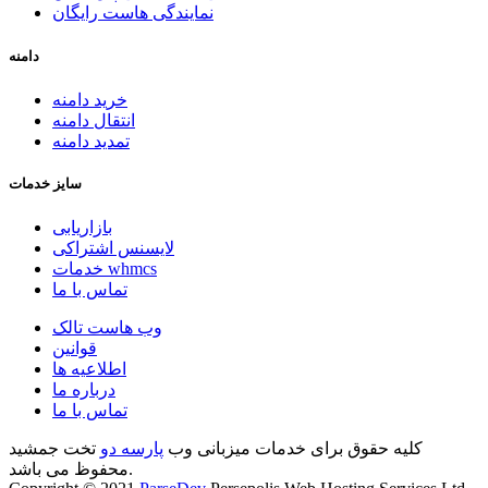
نمایندگی هاست رایگان
دامنه
خرید دامنه
انتقال دامنه
تمدید دامنه
سایز خدمات
بازاریابی
لایسنس اشتراکی
خدمات whmcs
تماس با ما
وب هاست تالک
قوانین
اطلاعیه ها
درباره ما
تماس با ما
کلیه حقوق برای خدمات میزبانی وب
پارسه دو
تخت جمشید
محفوظ می باشد.