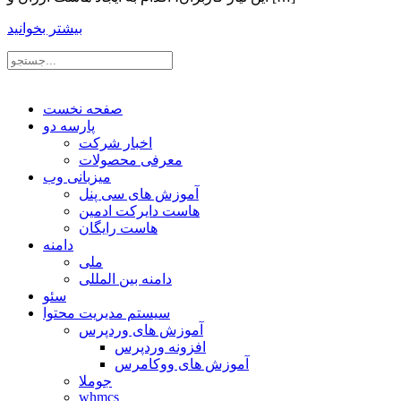
بیشتر بخوانید
صفحه نخست
پارسه دو
اخبار شرکت
معرفی محصولات
میزبانی وب
آموزش های سی پنل
هاست دایرکت ادمین
هاست رایگان
دامنه
ملی
دامنه بین المللی
سئو
سیستم مدیریت محتوا
آموزش های وردپرس
افزونه وردپرس
آموزش های ووکامرس
جوملا
whmcs