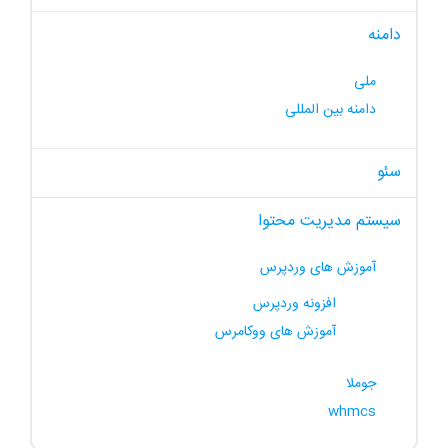
دامنه
ملی
دامنه بین المللی
سئو
سیستم مدیریت محتوا
آموزش های وردپرس
افزونه وردپرس
آموزش های ووکامرس
جوملا
whmcs