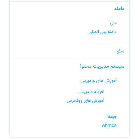
دامنه
ملی
دامنه بین المللی
سئو
سیستم مدیریت محتوا
آموزش های وردپرس
افزونه وردپرس
آموزش های ووکامرس
جوملا
whmcs