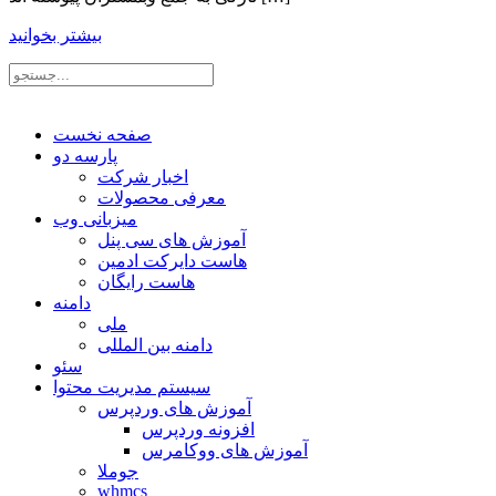
بیشتر بخوانید
صفحه نخست
پارسه دو
اخبار شرکت
معرفی محصولات
میزبانی وب
آموزش های سی پنل
هاست دایرکت ادمین
هاست رایگان
دامنه
ملی
دامنه بین المللی
سئو
سیستم مدیریت محتوا
آموزش های وردپرس
افزونه وردپرس
آموزش های ووکامرس
جوملا
whmcs