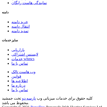
نمایندگی هاست رایگان
دامنه
خرید دامنه
انتقال دامنه
تمدید دامنه
سایز خدمات
بازاریابی
لایسنس اشتراکی
خدمات whmcs
تماس با ما
وب هاست تالک
قوانین
اطلاعیه ها
درباره ما
تماس با ما
کلیه حقوق برای خدمات میزبانی وب
پارسه دو
تخت جمشید
محفوظ می باشد.