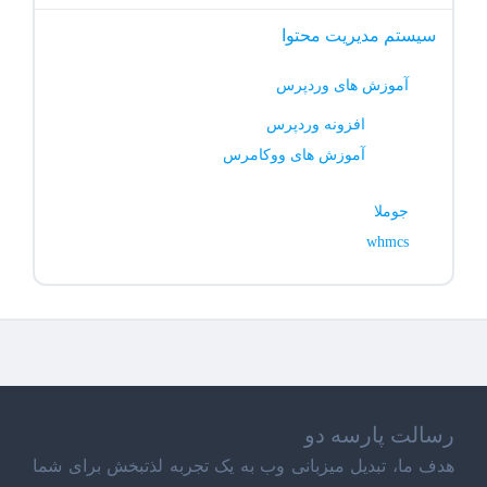
سیستم مدیریت محتوا
آموزش های وردپرس
افزونه وردپرس
آموزش های ووکامرس
جوملا
whmcs
رسالت پارسه دو
هدف ما، تبدیل میزبانی وب به یک تجربه لذتبخش برای شما