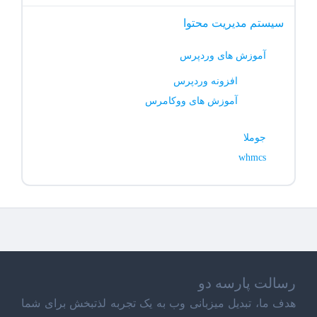
سیستم مدیریت محتوا
آموزش های وردپرس
افزونه وردپرس
آموزش های ووکامرس
جوملا
whmcs
رسالت پارسه دو
هدف ما، تبدیل میزبانی وب به یک تجربه لذتبخش برای شما