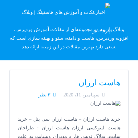
وبلاگ پارسه دِو
وبلاگ پارسه دو مجموعه‌ای از مقالات آموزش وردپرس،
افزونه وردپرس، هاست و دامنه، سئو و بهینه سازی است که
سعی دارد بهترین مقالات در این زمینه ارائه دهد.
هاست ارزان
سپتامبر، 11، 2020
۳ نظر
خرید هاست ارزان – هاست ارزان سی پنل – خرید
هاست لینوکسی ارزان هاست ارزان : طراحان
سایت، وبلاگ نویس ها، و مدیران وبسایت به علت