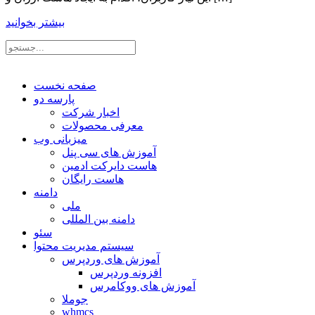
بیشتر بخوانید
صفحه نخست
پارسه دو
اخبار شرکت
معرفی محصولات
میزبانی وب
آموزش های سی پنل
هاست دایرکت ادمین
هاست رایگان
دامنه
ملی
دامنه بین المللی
سئو
سیستم مدیریت محتوا
آموزش های وردپرس
افزونه وردپرس
آموزش های ووکامرس
جوملا
whmcs