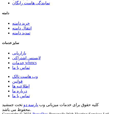
نمایندگی هاست رایگان
دامنه
خرید دامنه
انتقال دامنه
تمدید دامنه
سایز خدمات
بازاریابی
لایسنس اشتراکی
خدمات whmcs
تماس با ما
وب هاست تالک
قوانین
اطلاعیه ها
درباره ما
تماس با ما
کلیه حقوق برای خدمات میزبانی وب
پارسه دو
تخت جمشید
محفوظ می باشد.