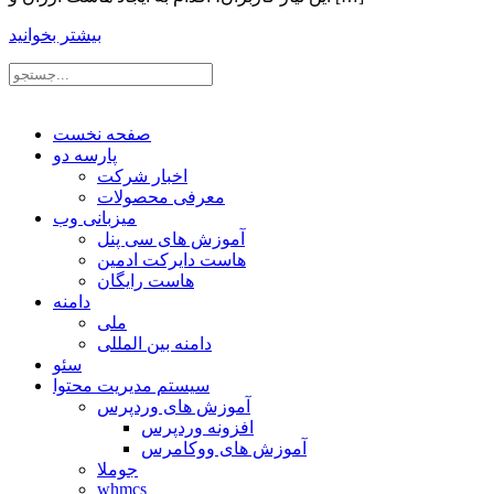
بیشتر بخوانید
صفحه نخست
پارسه دو
اخبار شرکت
معرفی محصولات
میزبانی وب
آموزش های سی پنل
هاست دایرکت ادمین
هاست رایگان
دامنه
ملی
دامنه بین المللی
سئو
سیستم مدیریت محتوا
آموزش های وردپرس
افزونه وردپرس
آموزش های ووکامرس
جوملا
whmcs