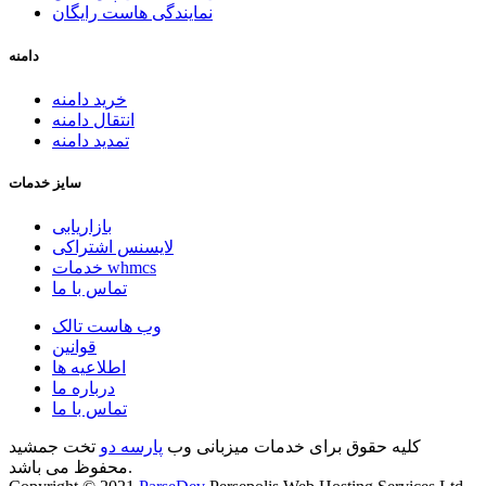
نمایندگی هاست رایگان
دامنه
خرید دامنه
انتقال دامنه
تمدید دامنه
سایز خدمات
بازاریابی
لایسنس اشتراکی
خدمات whmcs
تماس با ما
وب هاست تالک
قوانین
اطلاعیه ها
درباره ما
تماس با ما
کلیه حقوق برای خدمات میزبانی وب
پارسه دو
تخت جمشید
محفوظ می باشد.