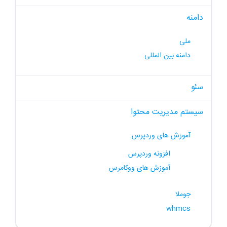
دامنه
ملی
دامنه بین المللی
سئو
سیستم مدیریت محتوا
آموزش های وردپرس
افزونه وردپرس
آموزش های ووکامرس
جوملا
whmcs