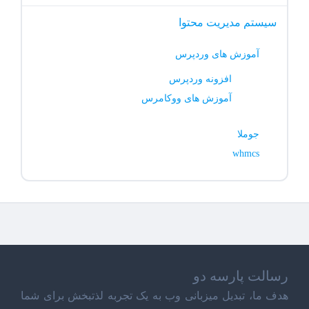
سیستم مدیریت محتوا
آموزش های وردپرس
افزونه وردپرس
آموزش های ووکامرس
جوملا
whmcs
رسالت پارسه دو
هدف ما، تبدیل میزبانی وب به یک تجربه لذتبخش برای شما