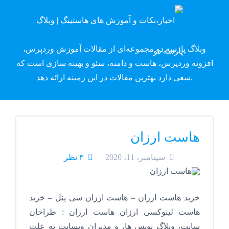
وبلاگ پارسه دِو
وبلاگ پارسه دو مجموعه‌ای از مقالات آموزش وردپرس،
افزونه وردپرس، هاست و دامنه، سئو و بهینه سازی است که
سعی دارد بهترین مقالات در این زمینه ارائه دهد.
هاست ارزان
سپتامبر، 11، 2020
۳ نظر
خرید هاست ارزان – هاست ارزان سی پنل – خرید
هاست لینوکسی ارزان هاست ارزان : طراحان
سایت، وبلاگ نویس ها، و مدیران وبسایت به علت