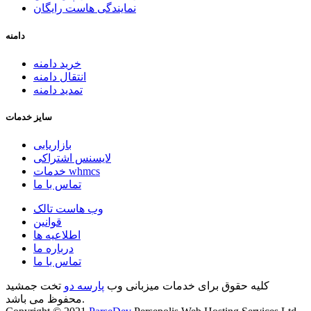
نمایندگی هاست رایگان
دامنه
خرید دامنه
انتقال دامنه
تمدید دامنه
سایز خدمات
بازاریابی
لایسنس اشتراکی
خدمات whmcs
تماس با ما
وب هاست تالک
قوانین
اطلاعیه ها
درباره ما
تماس با ما
کلیه حقوق برای خدمات میزبانی وب
پارسه دو
تخت جمشید
محفوظ می باشد.