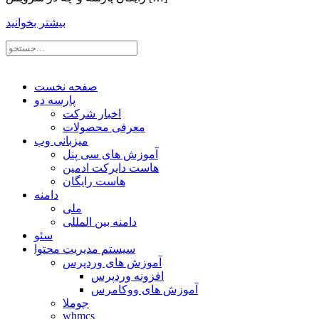
بیشتر بخوانید
صفحه نخست
پارسه دو
اخبار شرکت
معرفی محصولات
میزبانی وب
آموزش های سی پنل
هاست دایرکت ادمین
هاست رایگان
دامنه
ملی
دامنه بین المللی
سئو
سیستم مدیریت محتوا
آموزش های وردپرس
افزونه وردپرس
آموزش های ووکامرس
جوملا
whmcs