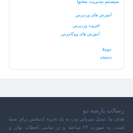
سیستم مدیریت محتوا
آموزش های وردپرس
افزونه وردپرس
آموزش های ووکامرس
جوملا
whmcs
رسالت پارسه دو
هدف ما، تبدیل میزبانی وب به یک تجربه لذتبخش برای شما
است. به صورت ۲۴ ساعته و در تمامی لحظات توان و