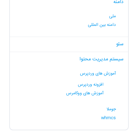
دامنه
ملی
دامنه بین المللی
سئو
سیستم مدیریت محتوا
آموزش های وردپرس
افزونه وردپرس
آموزش های ووکامرس
جوملا
whmcs