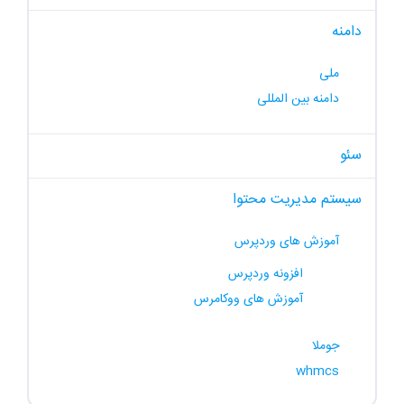
دامنه
ملی
دامنه بین المللی
سئو
سیستم مدیریت محتوا
آموزش های وردپرس
افزونه وردپرس
آموزش های ووکامرس
جوملا
whmcs