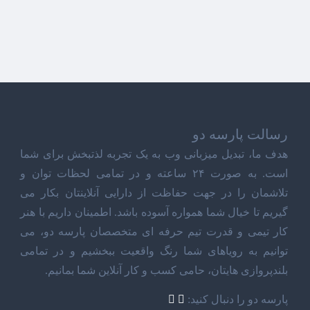
رسالت پارسه دو
هدف ما، تبدیل میزبانی وب به یک تجربه لذتبخش برای شما
است. به صورت ۲۴ ساعته و در تمامی لحظات توان و
تلاشمان را در جهت حفاظت از دارایی آنلاینتان بکار می
گیریم تا خیال شما همواره آسوده باشد. اطمینان داریم با هنر
کار تیمی و قدرت تیم حرفه ای متخصصان پارسه دو، می
توانیم به رویاهای شما رنگ واقعیت ببخشیم و در تمامی
بلندپروازی هایتان، حامی کسب و کار آنلاین شما بمانیم.
پارسه دو را دنبال کنید: