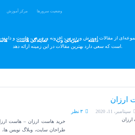
وضعیت سرورها
مرکز آموزش
وبلاگ پارسه دِو
موعه‌ای از مقالات آموزش وردپرس، افزونه وردپرس، هاست و دامنه، 
دامنه
میزبانی وب
نمایندگی هاست
هاس
است که سعی دارد بهترین مقالات در این زمینه ارائه دهد.
 ارزان
سپتامبر، 11، 2020
۳ نظر
خرید هاست ارزان – هاست ارزا
طراحان سایت، وبلاگ نویس ها، 