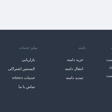
دامنه
سایز خدمات
ست
خرید دامنه
بازاریابی
ن
انتقال دامنه
لایسنس اشتراکی
ست
تمدید دامنه
خدمات whmcs
تماس با ما