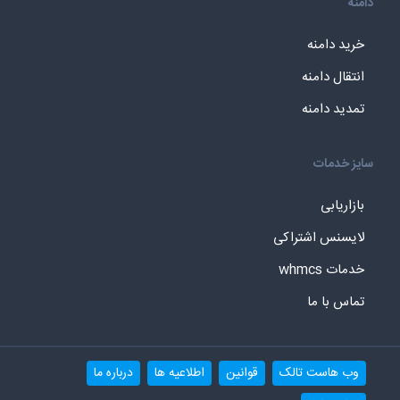
دامنه
خرید دامنه
انتقال دامنه
تمدید دامنه
سایز خدمات
بازاریابی
لایسنس اشتراکی
خدمات whmcs
تماس با ما
وب هاست تالک
قوانین
اطلاعیه ها
درباره ما