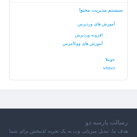
سیستم مدیریت محتوا
آموزش های وردپرس
افزونه وردپرس
آموزش های ووکامرس
جوملا
whmcs
رسالت پارسه دو
هدف ما، تبدیل میزبانی وب به یک تجربه لذتبخش برای شما