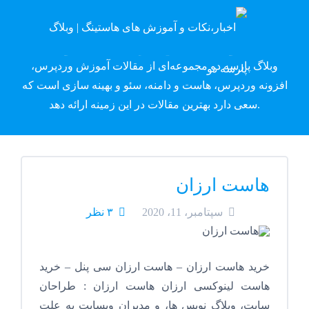
وبلاگ پارسه دِو
وبلاگ پارسه دو مجموعه‌ای از مقالات آموزش وردپرس،
افزونه وردپرس، هاست و دامنه، سئو و بهینه سازی است که
سعی دارد بهترین مقالات در این زمینه ارائه دهد.
هاست ارزان
سپتامبر، 11، 2020
۳ نظر
خرید هاست ارزان – هاست ارزان سی پنل – خرید
هاست لینوکسی ارزان هاست ارزان : طراحان
سایت، وبلاگ نویس ها، و مدیران وبسایت به علت