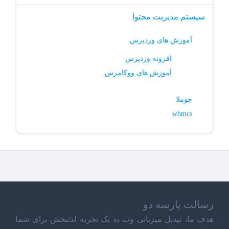
سیستم مدیریت محتوا
آموزش های وردپرس
افزونه وردپرس
آموزش های ووکامرس
جوملا
whmcs
رسالت پارسه دو
هدف ما، تبدیل میزبانی وب به یک تجربه لذتبخش برای شما