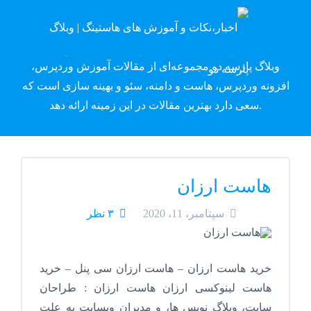
وبلاگ پارسه دِو
وبلاگ پارسه دو مجموعه‌ای از مقالات آموزش وردپرس،
افزونه وردپرس، هاست و دامنه، سئو و بهینه سازی است که
سعی دارد بهترین مقالات در این زمینه ارائه دهد.
هاست ارزان
سپتامبر، 11، 2020
۳ نظر
خرید هاست ارزان – هاست ارزان سی پنل – خرید
هاست لینوکسی ارزان هاست ارزان : طراحان
سایت، وبلاگ نویس ها، و مدیران وبسایت به علت