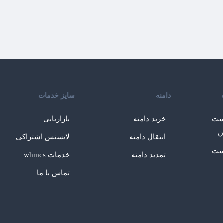
دامنه
سایز خدمات
ست
خرید دامنه
بازاریابی
ن
انتقال دامنه
لایسنس اشتراکی
ست
تمدید دامنه
خدمات whmcs
تماس با ما