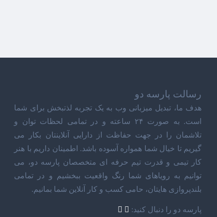
رسالت پارسه دو
هدف ما، تبدیل میزبانی وب به یک تجربه لذتبخش برای شما
است. به صورت ۲۴ ساعته و در تمامی لحظات توان و
تلاشمان را در جهت حفاظت از دارایی آنلاینتان بکار می
گیریم تا خیال شما همواره آسوده باشد. اطمینان داریم با هنر
کار تیمی و قدرت تیم حرفه ای متخصصان پارسه دو، می
توانیم به رویاهای شما رنگ واقعیت ببخشیم و در تمامی
بلندپروازی هایتان، حامی کسب و کار آنلاین شما بمانیم.
پارسه دو را دنبال کنید: