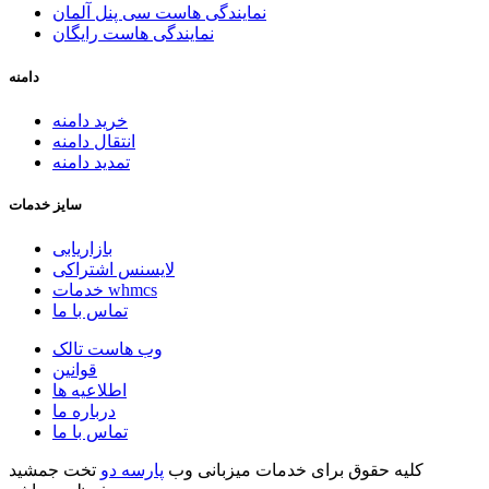
نمایندگی هاست سی پنل آلمان
نمایندگی هاست رایگان
دامنه
خرید دامنه
انتقال دامنه
تمدید دامنه
سایز خدمات
بازاریابی
لایسنس اشتراکی
خدمات whmcs
تماس با ما
وب هاست تالک
قوانین
اطلاعیه ها
درباره ما
تماس با ما
کلیه حقوق برای خدمات میزبانی وب
پارسه دو
تخت جمشید