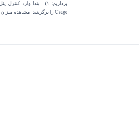
Usage را برگزینید. مشاهده میزان مصرف فضا در هاست رایگان ۳) در صفحه جدید […]