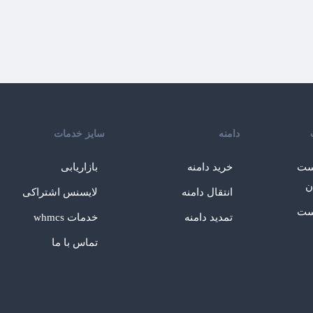
دامنه
سایز خدمات
ست
خرید دامنه
بازاریابی
ن
انتقال دامنه
لایسنس اشتراکی
ست
تمدید دامنه
خدمات whmcs
تماس با ما