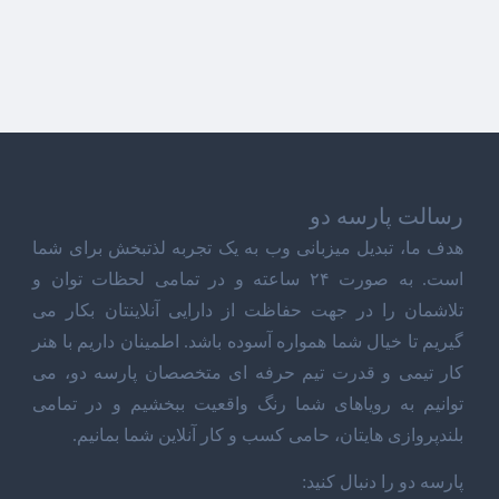
رسالت پارسه دو
هدف ما، تبدیل میزبانی وب به یک تجربه لذتبخش برای شما
است. به صورت ۲۴ ساعته و در تمامی لحظات توان و
تلاشمان را در جهت حفاظت از دارایی آنلاینتان بکار می
گیریم تا خیال شما همواره آسوده باشد. اطمینان داریم با هنر
کار تیمی و قدرت تیم حرفه ای متخصصان پارسه دو، می
توانیم به رویاهای شما رنگ واقعیت ببخشیم و در تمامی
بلندپروازی هایتان، حامی کسب و کار آنلاین شما بمانیم.
پارسه دو را دنبال کنید: