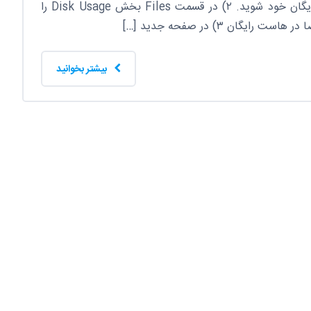
۱) ابتدا وارد کنترل پنل هاست رایگان خود شوید. ۲) در قسمت Files بخش Disk Usage را
یگان ۳) در صفحه جدید […]
بیشتر بخوانید