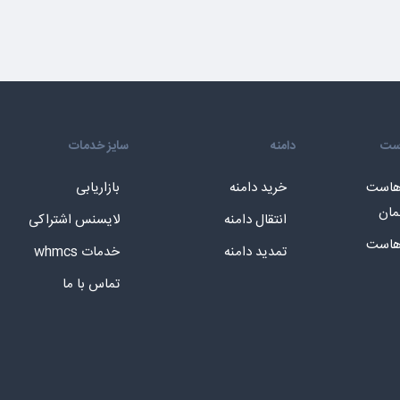
است
دامنه
سایز خدمات
 هاست
خرید دامنه
بازاریابی
مان
انتقال دامنه
لایسنس اشتراکی
 هاست
تمدید دامنه
خدمات whmcs
تماس با ما