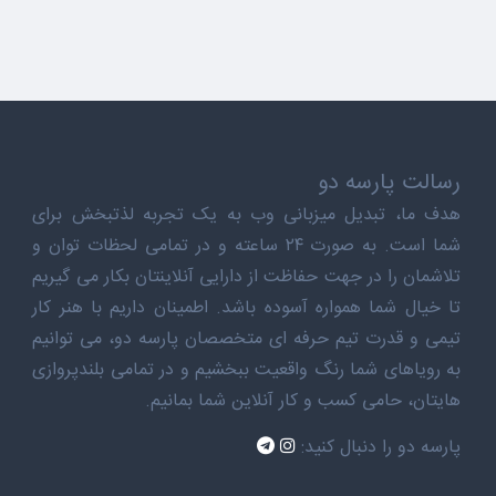
رسالت پارسه دو
هدف ما، تبدیل میزبانی وب به یک تجربه لذتبخش برای
شما است. به صورت ۲۴ ساعته و در تمامی لحظات توان و
تلاشمان را در جهت حفاظت از دارایی آنلاینتان بکار می گیریم
تا خیال شما همواره آسوده باشد. اطمینان داریم با هنر کار
تیمی و قدرت تیم حرفه ای متخصصان پارسه دو، می توانیم
به رویاهای شما رنگ واقعیت ببخشیم و در تمامی بلندپروازی
هایتان، حامی کسب و کار آنلاین شما بمانیم.
پارسه دو را دنبال کنید: