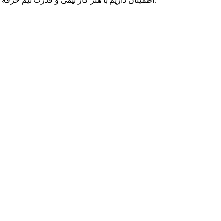
اطمینان داریم با هنر کار تیمی و قدرت تیم حرفه ای متخصصان پارسه دو، می توانیم به رویاهای شما رنگ واقعیت ببخشیم و در تمامی بلندپروازی هایتان، حامی کسب و کار آنلاین شما بمانیم.