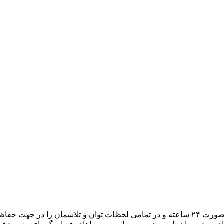
هدف ما، تبدیل میزبانی وب به یک تجربه لذتبخش برای شما است. به صورت ۲۴ ساعته و در تمامی لح