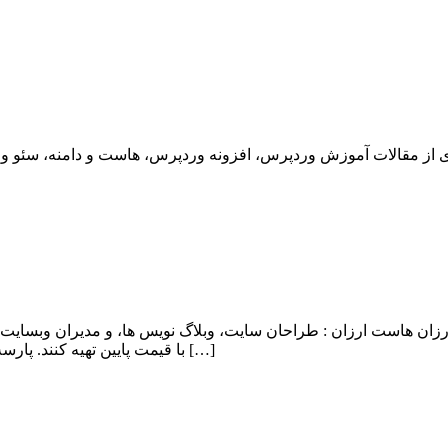
ان هاست ارزان : طراحان سایت، وبلاگ نویس ها، و مدیران وبسایت 
با قیمت پایین تهیه کنند. پارسه دو با اشراف کامل به این نیاز کاربران، اقدام به ایجاد هاست ارزان و […]