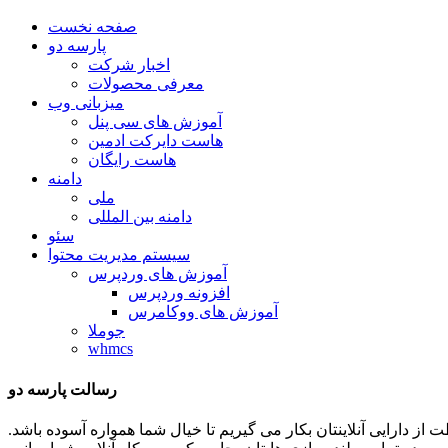
صفحه نخست
پارسه دو
اخبار شرکت
معرفی محصولات
میزبانی وب
آموزش های سی پنل
هاست دایرکت ادمین
هاست رایگان
دامنه
ملی
دامنه بین المللی
سئو
سیستم مدیریت محتوا
آموزش های وردپرس
افزونه وردپرس
آموزش های ووکامرس
جوملا
whmcs
رسالت پارسه دو
ظات توان و تلاشمان را در جهت حفاظت از دارایی آنلاینتان بکار می گیریم تا خیال شما همواره آسوده باشد.