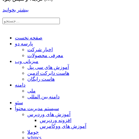
بیشتر بخوانید
صفحه نخست
پارسه دو
اخبار شرکت
معرفی محصولات
میزبانی وب
آموزش های سی پنل
هاست دایرکت ادمین
هاست رایگان
دامنه
ملی
دامنه بین المللی
سئو
سیستم مدیریت محتوا
آموزش های وردپرس
افزونه وردپرس
آموزش های ووکامرس
جوملا
whmcs