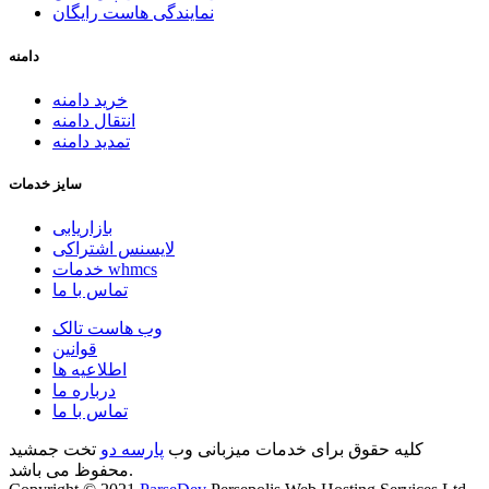
نمایندگی هاست رایگان
دامنه
خرید دامنه
انتقال دامنه
تمدید دامنه
سایز خدمات
بازاریابی
لایسنس اشتراکی
خدمات whmcs
تماس با ما
وب هاست تالک
قوانین
اطلاعیه ها
درباره ما
تماس با ما
کلیه حقوق برای خدمات میزبانی وب
پارسه دو
تخت جمشید
محفوظ می باشد.