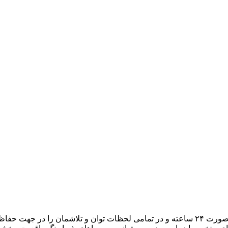
هدف ما، تبدیل میزبانی وب به یک تجربه لذتبخش برای شما است. به صورت ۲۴ ساعته و در تمامی لح