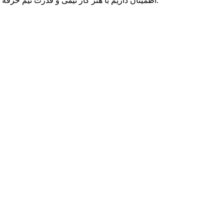
اطمینان داریم با هنر کار تیمی و قدرت تیم حرفه ای متخصصان پارسه دو، می توانیم به رویاهای شما رنگ واقعیت ببخشیم و در تمامی بلندپروازی هایتان، حامی کسب و کار آنلاین شما بمانیم.