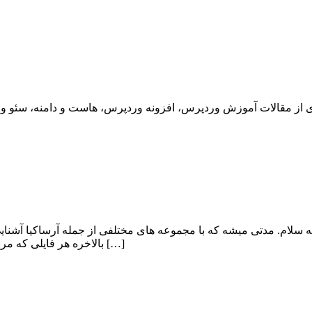
لام. مدتی میشه که با مجموعه های مختلفی از جمله آرساکیا آشنایی د
بالاخره هر فایلی که مربوط به شکایت میشه هستش. عده زیادی از سایت های پیکو فایل و یو […]