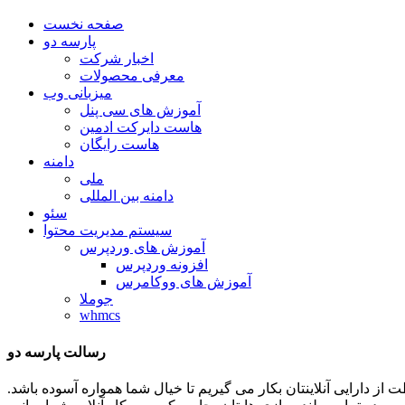
صفحه نخست
پارسه دو
اخبار شرکت
معرفی محصولات
میزبانی وب
آموزش های سی پنل
هاست دایرکت ادمین
هاست رایگان
دامنه
ملی
دامنه بین المللی
سئو
سیستم مدیریت محتوا
آموزش های وردپرس
افزونه وردپرس
آموزش های ووکامرس
جوملا
whmcs
رسالت پارسه دو
ظات توان و تلاشمان را در جهت حفاظت از دارایی آنلاینتان بکار می گیریم تا خیال شما همواره آسوده باشد.