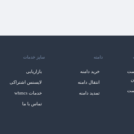
دامنه
سایز خدمات
ست
خرید دامنه
بازاریابی
ن
انتقال دامنه
لایسنس اشتراکی
ست
تمدید دامنه
خدمات whmcs
تماس با ما