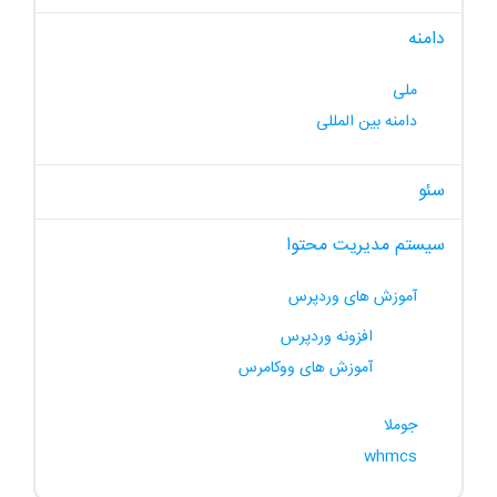
دامنه
ملی
دامنه بین المللی
سئو
سیستم مدیریت محتوا
آموزش های وردپرس
افزونه وردپرس
آموزش های ووکامرس
جوملا
whmcs