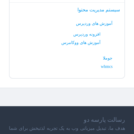
سیستم مدیریت محتوا
آموزش های وردپرس
افزونه وردپرس
آموزش های ووکامرس
جوملا
whmcs
رسالت پارسه دو
هدف ما، تبدیل میزبانی وب به یک تجربه لذتبخش برای شما