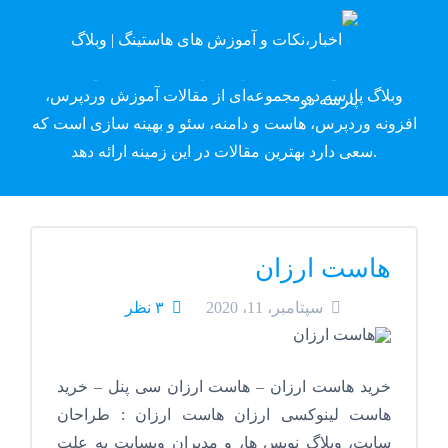
وبلاگ پارسه دِو
وبلاگ پارسه دو مجموعه‌ای از مقالات آموزش وردپرس،
افزونه وردپرس، هاست و دامنه، سئو و بهینه سازی است که
سعی دارد بهترین مقالات در این زمینه ارائه دهد.
هاست ارزان
سپتامبر، 11، 2020
۳ نظر
خرید هاست ارزان – هاست ارزان سی پنل – خرید
هاست لینوکسی ارزان هاست ارزان : طراحان
سایت، وبلاگ نویس ها، و مدیران وبسایت به علت