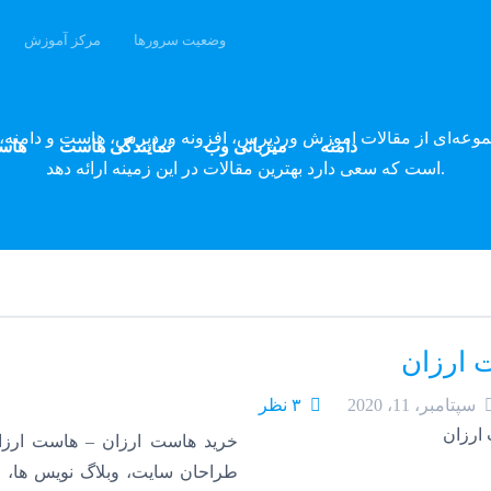
وضعیت سرورها
مرکز آموزش
وبلاگ پارسه دِو
موعه‌ای از مقالات آموزش وردپرس، افزونه وردپرس، هاست و دامنه، 
دامنه
میزبانی وب
نمایندگی هاست
هاس
است که سعی دارد بهترین مقالات در این زمینه ارائه دهد.
 ارزان
سپتامبر، 11، 2020
۳ نظر
خرید هاست ارزان – هاست ارزا
طراحان سایت، وبلاگ نویس ها، 