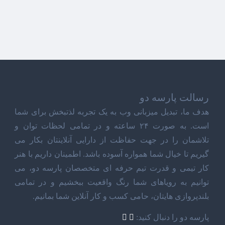
رسالت پارسه دو
هدف ما، تبدیل میزبانی وب به یک تجربه لذتبخش برای شما
است. به صورت ۲۴ ساعته و در تمامی لحظات توان و
تلاشمان را در جهت حفاظت از دارایی آنلاینتان بکار می
گیریم تا خیال شما همواره آسوده باشد. اطمینان داریم با هنر
کار تیمی و قدرت تیم حرفه ای متخصصان پارسه دو، می
توانیم به رویاهای شما رنگ واقعیت ببخشیم و در تمامی
بلندپروازی هایتان، حامی کسب و کار آنلاین شما بمانیم.
پارسه دو را دنبال کنید: