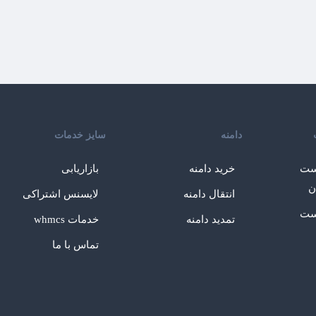
دامنه
سایز خدمات
ست
خرید دامنه
بازاریابی
ن
انتقال دامنه
لایسنس اشتراکی
ست
تمدید دامنه
خدمات whmcs
تماس با ما