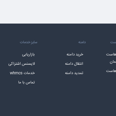
است
دامنه
سایز خدمات
 هاست
خرید دامنه
بازاریابی
مان
انتقال دامنه
لایسنس اشتراکی
 هاست
تمدید دامنه
خدمات whmcs
تماس با ما