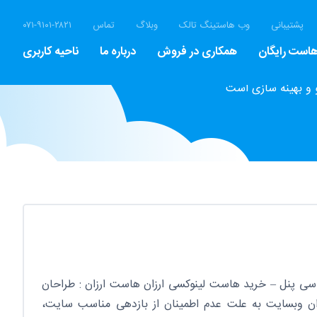
پشتیبانی
وب هاستینگ تالک
وبلاگ
تماس
۰۷۱-۹۱۰۱-۲۸۲۱
است رایگان
همکاری در فروش
درباره ما
ناحیه کاربری
 و بهینه سازی است
سی پنل – خرید هاست لینوکسی ارزان هاست ارزان : طراحان
ن وبسایت به علت عدم اطمینان از بازدهی مناسب سایت،