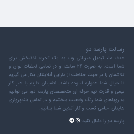
رسالت پارسه دو
هدف ما، تبدیل میزبانی وب به یک تجربه لذتبخش برای
شما است. به صورت ۲۴ ساعته و در تمامی لحظات توان و
تلاشمان را در جهت حفاظت از دارایی آنلاینتان بکار می گیریم
تا خیال شما همواره آسوده باشد. اطمینان داریم با هنر کار
تیمی و قدرت تیم حرفه ای متخصصان پارسه دو، می توانیم
به رویاهای شما رنگ واقعیت ببخشیم و در تمامی بلندپروازی
هایتان، حامی کسب و کار آنلاین شما بمانیم.
پارسه دو را دنبال کنید: