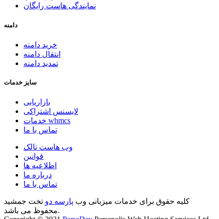
نمایندگی هاست رایگان
دامنه
خرید دامنه
انتقال دامنه
تمدید دامنه
سایز خدمات
بازاریابی
لایسنس اشتراکی
خدمات whmcs
تماس با ما
وب هاست تالک
قوانین
اطلاعیه ها
درباره ما
تماس با ما
کلیه حقوق برای خدمات میزبانی وب
پارسه دو
تخت جمشید
محفوظ می باشد.