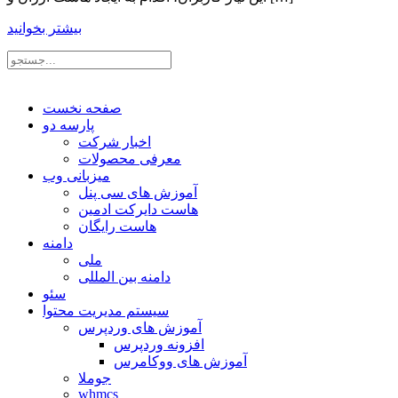
بیشتر بخوانید
صفحه نخست
پارسه دو
اخبار شرکت
معرفی محصولات
میزبانی وب
آموزش های سی پنل
هاست دایرکت ادمین
هاست رایگان
دامنه
ملی
دامنه بین المللی
سئو
سیستم مدیریت محتوا
آموزش های وردپرس
افزونه وردپرس
آموزش های ووکامرس
جوملا
whmcs